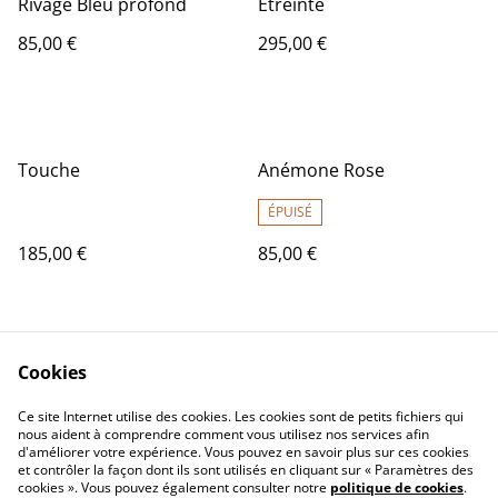
Rivage Bleu profond
Étreinte
85,00 €
295,00 €
Touche
Anémone Rose
ÉPUISÉ
185,00 €
85,00 €
Cookies
Ce site Internet utilise des cookies. Les cookies sont de petits fichiers qui
nous aident à comprendre comment vous utilisez nos services afin
d'améliorer votre expérience. Vous pouvez en savoir plus sur ces cookies
Contact Us
Legal Terms
et contrôler la façon dont ils sont utilisés en cliquant sur « Paramètres des
Privacy Policy
Cookie Policy
cookies ». Vous pouvez également consulter notre
politique de cookies
.